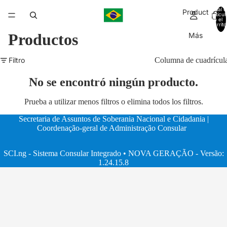
Total d
Product
artícul
en el
carrito
0
Productos
Más
Filtro
Columna de cuadrícul
No se encontró ningún producto.
Prueba a utilizar menos filtros o
elimina todos los filtros
.
Secretaria de Assuntos de Soberania Nacional e Cidadania |
Coordenação-geral de Administração Consular
SCI.ng - Sistema Consular Integrado • NOVA GERAÇÃO - Versão:
1.24.15.8​